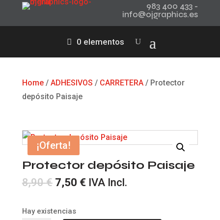
983 400 433 -
info@ojgraphics.es
0 elementos
Home
/
ADHESIVOS
/
CARRETERA
/ Protector
depósito Paisaje
¡Oferta!
Protector depósito Paisaje
El
El
8,90
€
7,50
€
IVA Incl.
precio
precio
original
actual
Hay existencias