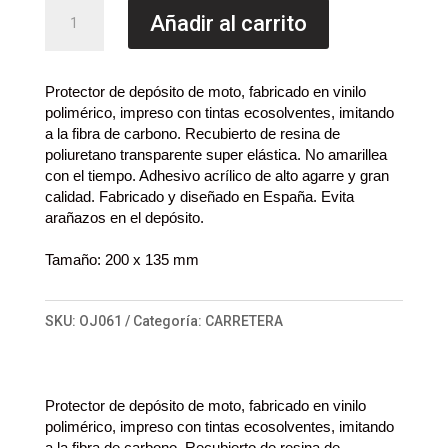
era:
es:
Protector
Añadir al carrito
8,90 €.
7,50 €.
depósito
Paisaje
cantidad
Protector de depósito de moto, fabricado en vinilo
polimérico, impreso con tintas ecosolventes, imitando
a la fibra de carbono. Recubierto de resina de
poliuretano transparente super elástica. No amarillea
con el tiempo. Adhesivo acrílico de alto agarre y gran
calidad. Fabricado y diseñado en España.
Evita
arañazos en el depósito.
Tamaño: 200 x 135 mm
SKU:
OJ061
Categoría:
CARRETERA
Protector de depósito de moto, fabricado en vinilo
polimérico, impreso con tintas ecosolventes, imitando
a la fibra de carbono. Recubierto de resina de