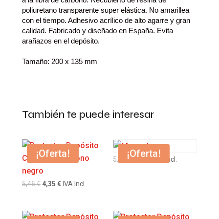
poliuretano transparente super elástica. No amarillea
con el tiempo. Adhesivo acrílico de alto agarre y gran
calidad. Fabricado y diseñado en España.
Evita
arañazos en el depósito.
Tamaño: 200 x 135 mm
También te puede interesar
¡Oferta!
¡Oferta!
El
El
5,45
€
4,35
€
IVA Incl.
precio
precio
El
El
5,45
€
4,35
€
IVA Incl.
original
actual
precio
precio
era:
es:
original
actual
5,45 €.
4,35 €.