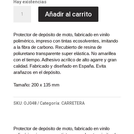
original
actual
Hay existencias
era:
es:
Protector
Añadir al carrito
8,90 €.
7,50 €.
depósito
carbono
cantidad
Protector de depósito de moto, fabricado en vinilo
polimérico, impreso con tintas ecosolventes, imitando
a la fibra de carbono. Recubierto de resina de
poliuretano transparente super elástica. No amarillea
con el tiempo. Adhesivo acrílico de alto agarre y gran
calidad. Fabricado y diseñado en España.
Evita
arañazos en el depósito.
Tamaño: 200 x 135 mm
SKU:
OJ048
Categoría:
CARRETERA
Protector de depósito de moto, fabricado en vinilo