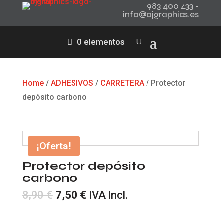
983 400 433 -
info@ojgraphics.es
0 elementos
Home
/
ADHESIVOS
/
CARRETERA
/ Protector
depósito carbono
¡Oferta!
Protector depósito
carbono
El
El
8,90
€
7,50
€
IVA Incl.
precio
precio