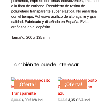
polimérico, impreso con tintas ecosolventes, imitando
a la fibra de carbono. Recubierto de resina de
poliuretano transparente super elástica. No amarillea
con el tiempo. Adhesivo acrílico de alto agarre y gran
calidad. Fabricado y diseñado en España.
Evita
arañazos en el depósito.
Tamaño: 200 x 135 mm
También te puede interesar
¡Oferta!
¡Oferta!
El
El
El
El
5,00
€
4,00
€
IVA Incl.
5,45
€
4,35
€
IVA Incl.
precio
precio
precio
precio