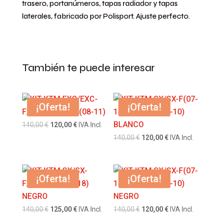
trasero, portanúmeros, tapas radiador y tapas
laterales, fabricado por
Polisport.
Ajuste perfecto.
También te puede interesar
¡Oferta!
¡Oferta!
El
El
140,00
€
120,00
€
IVA Incl.
precio
precio
El
El
140,00
€
120,00
€
IVA Incl.
original
actual
precio
precio
era:
es:
original
actual
140,00 €.
120,00 €.
era:
es:
¡Oferta!
¡Oferta!
140,00 €.
120,00 €.
El
El
El
El
140,00
€
125,00
€
IVA Incl.
140,00
€
120,00
€
IVA Incl.