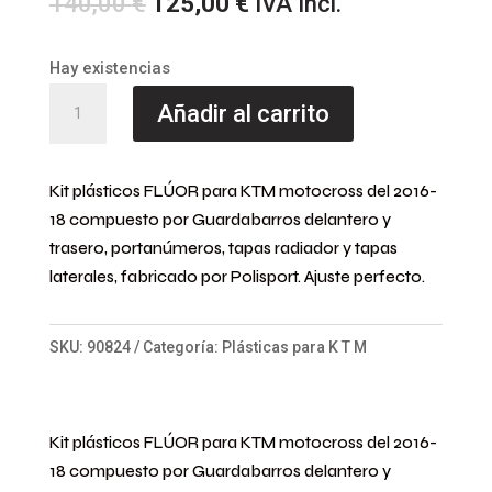
El
El
140,00
€
125,00
€
IVA Incl.
precio
precio
original
actual
Hay existencias
era:
es:
KIT
Añadir al carrito
140,00 €.
125,00 €.
KTM
SX/SX-
F/XC/XC-
Kit plásticos FLÚOR para KTM motocross del 2016-
F
18 compuesto por Guardabarros delantero y
trasero, portanúmeros, tapas radiador y tapas
(16-
laterales, fabricado por
Polisport.
Ajuste perfecto.
18)
NARANJA
FLÚOR
SKU:
90824
Categoría:
Plásticas para K T M
cantidad
Kit plásticos FLÚOR para KTM motocross del 2016-
18 compuesto por Guardabarros delantero y