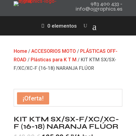
983 400 433 -
info@ojgraphics.es
0 elementos
Home
/
ACCESORIOS MOTO
/
PLÁSTICAS OFF-
ROAD
/
Plásticas para K T M
/ KIT KTM SX/SX-
F/XC/XC-F (16-18) NARANJA FLÚOR
¡Oferta!
KIT KTM SX/SX-F/XC/XC-
F (16-18) NARANJA FLÚOR