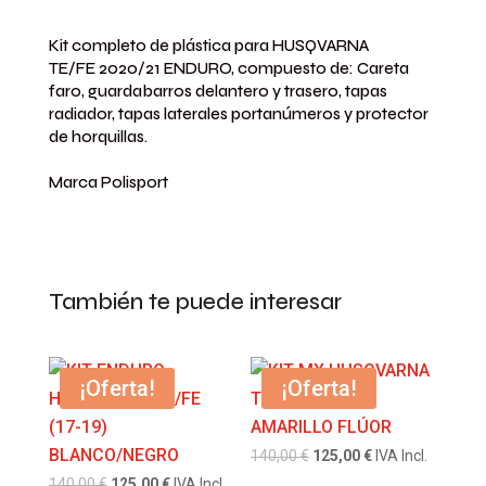
Kit completo de plástica para HUSQVARNA
TE/FE 2020/21 ENDURO, compuesto de: Careta
faro, guardabarros delantero y trasero, tapas
radiador, tapas laterales portanúmeros y protector
de horquillas.
Marca Polisport
También te puede interesar
¡Oferta!
¡Oferta!
El
El
140,00
€
125,00
€
IVA Incl.
El
El
precio
precio
140,00
€
125,00
€
IVA Incl.