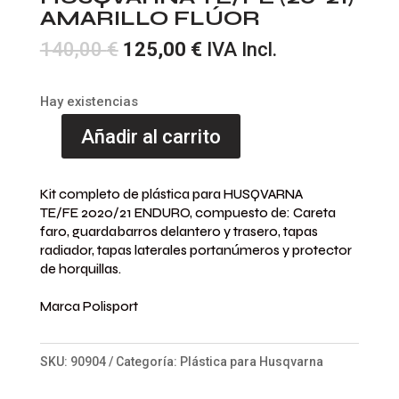
AMARILLO FLÚOR
El
El
140,00
€
125,00
€
IVA Incl.
precio
precio
original
actual
Hay existencias
era:
es:
Añadir al carrito
140,00 €.
125,00 €.
KIT
ENDURO
Kit completo de plástica para HUSQVARNA
FULL
TE/FE 2020/21 ENDURO, compuesto de: Careta
HUSQVARNA
faro, guardabarros delantero y trasero, tapas
TE/FE
radiador, tapas laterales portanúmeros y protector
de horquillas.
(20-
21)
Marca Polisport
AMARILLO
FLÚOR
SKU:
90904
Categoría:
Plástica para Husqvarna
cantidad