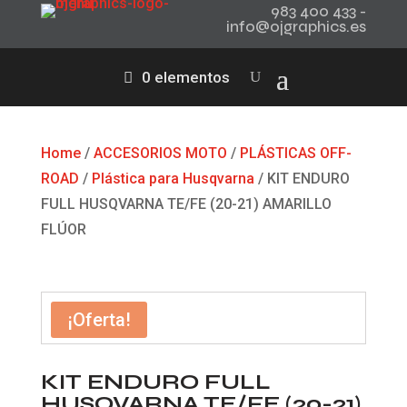
983 400 433 -
info@ojgraphics.es
0 elementos
Home
/
ACCESORIOS MOTO
/
PLÁSTICAS OFF-
ROAD
/
Plástica para Husqvarna
/ KIT ENDURO
FULL HUSQVARNA TE/FE (20-21) AMARILLO
FLÚOR
¡Oferta!
KIT ENDURO FULL
HUSQVARNA TE/FE (20-21)