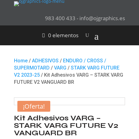
983 400 433 - info@ojgraphics.es
0 elementos
Home
/
ADHESIVOS
/
ENDURO / CROSS /
SUPERMOTARD
/
VARG
/
STARK VARG FUTURE
V2 2023-25
/ Kit Adhesivos VARG – STARK VARG
FUTURE V2 VANGUARD BR
¡Oferta!
Kit Adhesivos VARG –
STARK VARG FUTURE V2
VANGUARD BR