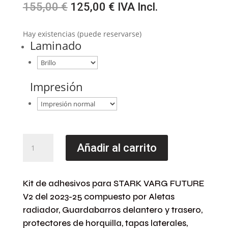
El
El
155,00
€
125,00
€
IVA Incl.
precio
precio
original
actual
Hay existencias (puede reservarse)
era:
es:
Laminado
155,00 €.
125,00 €.
Impresión
Kit
Añadir al carrito
Adhesivos
VARG
-
Kit de adhesivos para STARK VARG FUTURE
STARK
V2 del 2023-25 compuesto por Aletas
VARG
FUTURE
radiador, Guardabarros delantero y trasero,
V2
protectores de horquilla, tapas laterales,