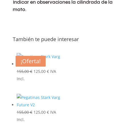
Indicar en observaciones la cilindrada de la
moto.
También te puede interesar
¡Oferta!
¡Oferta!
¡Oferta!
¡Oferta!
El
El
155,00
€
125,00
€
IVA
precio
precio
Incl.
original
actual
era:
es:
155,00 €.
125,00 €.
El
El
155,00
€
125,00
€
IVA
precio
precio
Incl.
original
actual