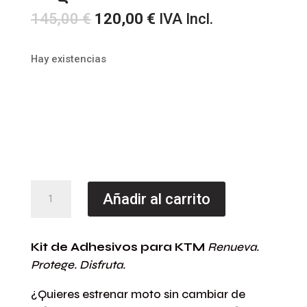
El
El
145,00
€
120,00
€
IVA Incl.
precio
precio
original
actual
Hay existencias
era:
es:
145,00 €.
120,00 €.
Kit
Añadir al carrito
Adhesivos
para
KTM
Kit de Adhesivos para KTM
Renueva.
Protege. Disfruta.
EXC
2024-
¿Quieres estrenar moto sin cambiar de
26