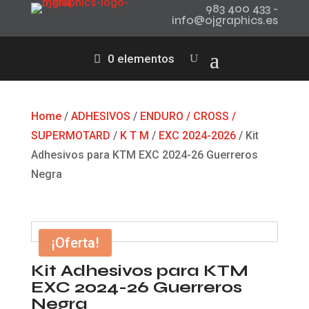
983 400 433 -
info@ojgraphics.es
0 elementos
Home
/
ADHESIVOS
/
ENDURO / CROSS /
SUPERMOTARD
/
K T M
/
EXC 2024-2026
/ Kit
Adhesivos para KTM EXC 2024-26 Guerreros
Negra
¡Oferta!
Kit Adhesivos para KTM
EXC 2024-26 Guerreros
Negra