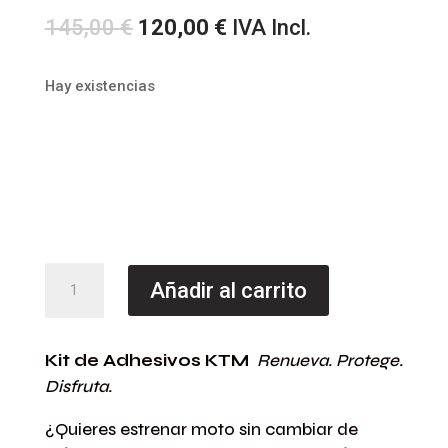
El
El
145,00
€
120,00
€
IVA Incl.
precio
precio
original
actual
Hay existencias
era:
es:
145,00 €.
120,00 €.
Kit
Añadir al carrito
Adhesivos
para
KTM
Kit de Adhesivos KTM
Renueva. Protege.
Disfruta.
EXC
2020-
¿Quieres estrenar moto sin cambiar de
23