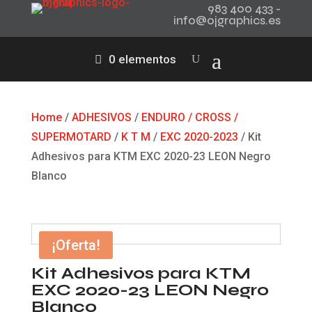
983 400 433 -
info@ojgraphics.es
0 elementos
Home
/
ADHESIVOS
/
ENDURO / CROSS /
SUPERMOTARD
/
K T M
/
EXC 2020-2023
/ Kit
Adhesivos para KTM EXC 2020-23 LEON Negro
Blanco
¡Oferta!
Kit Adhesivos para KTM
EXC 2020-23 LEON Negro
Blanco