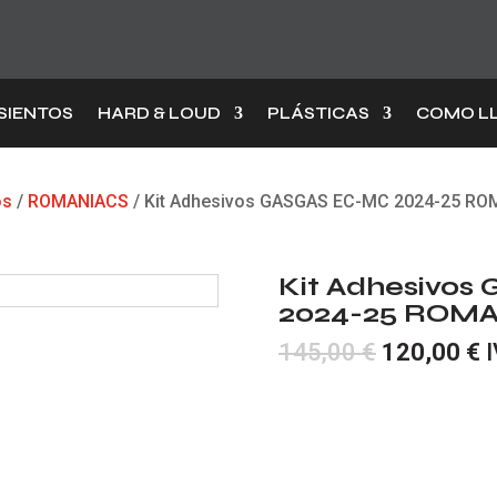
SIENTOS
HARD & LOUD
PLÁSTICAS
COMO L
os
/
ROMANIACS
/ Kit Adhesivos GASGAS EC-MC 2024-25 R
Kit Adhesivo
2024-25 ROM
El
E
145,00
€
120,00
€
I
precio
p
original
a
era:
e
145,00 €.
1