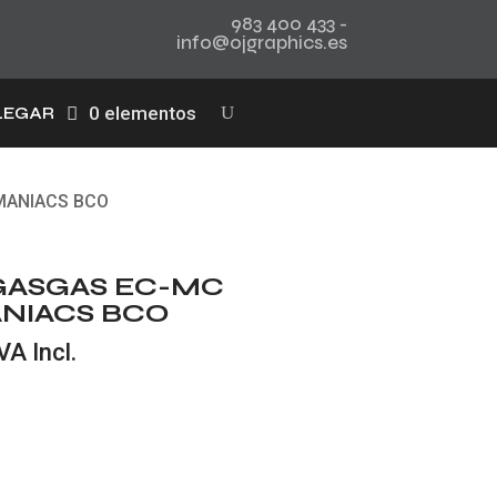
983 400 433 -
info@ojgraphics.es
0 elementos
LEGAR
OMANIACS BCO
s GASGAS EC-MC
ANIACS BCO
l
VA Incl.
recio
ctual
s:
20,00 €.