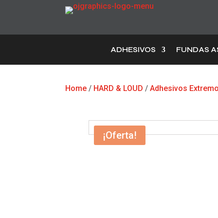
ADHESIVOS
FUNDAS A
Home
/
HARD & LOUD
/
Adhesivos Extrem
¡Oferta!