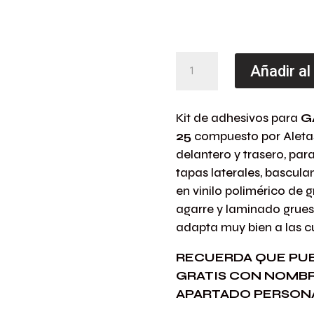
Kit
Añadir al
Adhesivos
GASGAS
Kit de adhesivos para
G
EC-
25
compuesto por Aleta
MC
delantero y trasero, par
2024-
tapas laterales, bascula
25
en vinilo polimérico de 
ROMANIACS
agarre y laminado grueso
BCO
adapta muy bien a las c
cantidad
RECUERDA QUE PU
GRATIS CON NOMBR
APARTADO PERSONA