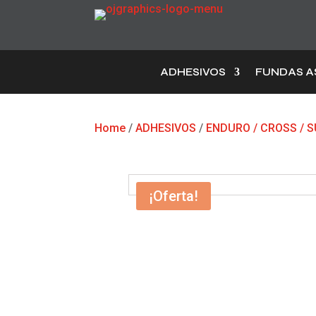
ADHESIVOS
FUNDAS A
Home
/
ADHESIVOS
/
ENDURO / CROSS /
¡Oferta!