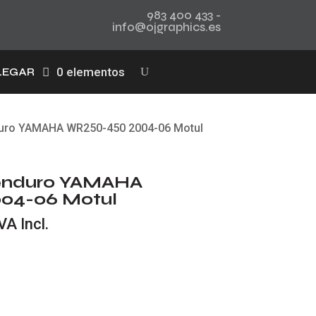
983 400 433 -
info@ojgraphics.es
0 elementos
LEGAR
nduro YAMAHA WR250-450 2004-06 Motul
 enduro YAMAHA
04-06 Motul
l
VA Incl.
recio
ctual
s:
20,00 €.