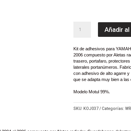
Kit
Añadir al
Adhesivos
enduro
Kit de adhesivos para YAMAH
YAMAHA
2006 compuesto por Aletas ra
WR250-
trasero, portafaro, protectores
450
laterales portanúmeros.
Fabric
con adhesivo de alto agarre y 
2004-
que se adapta muy bien a las
06
Motul
Modelo Motul 99%.
cantidad
SKU:
KOJ037
Categorías:
WR