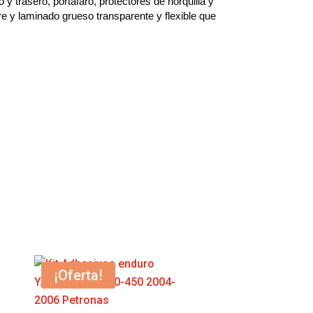
trasero, portafaro, protectores de horquilla y
re y laminado grueso transparente y flexible que
¡Oferta!