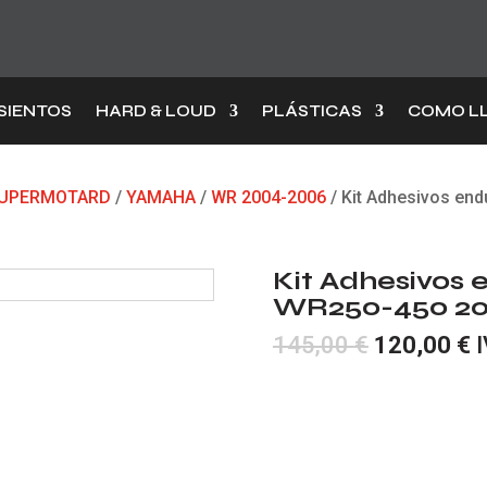
SIENTOS
HARD & LOUD
PLÁSTICAS
COMO L
 SUPERMOTARD
/
YAMAHA
/
WR 2004-2006
/ Kit Adhesivos e
Kit Adhesivos
WR250-450 20
El
E
145,00
€
120,00
€
I
precio
p
original
a
era:
e
145,00 €.
1