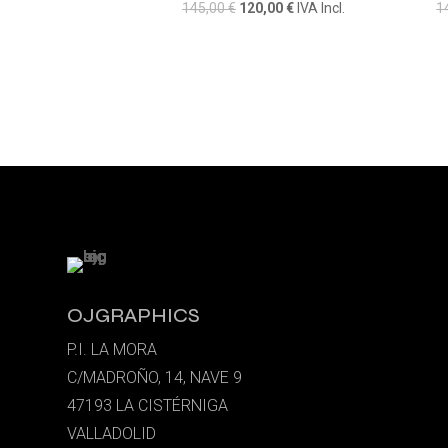
El
El
145,00
€
120,00
€
IVA Incl.
1
precio
precio
original
actual
era:
es:
145,00 €.
120,00 €.
OJGRAPHICS
P.I. LA MORA
C/MADROÑO, 14, NAVE 9
47193 LA CISTÉRNIGA
VALLADOLID