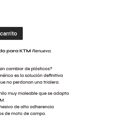
 carrito
lido para KTM
Renueva.
sin cambiar de plásticos?
imérico es la solución definitiva
que no perdonan una trialera.
nilo muy maleable que se adapta
TM.
esivo de alta adherencia
cos de moto de campo.