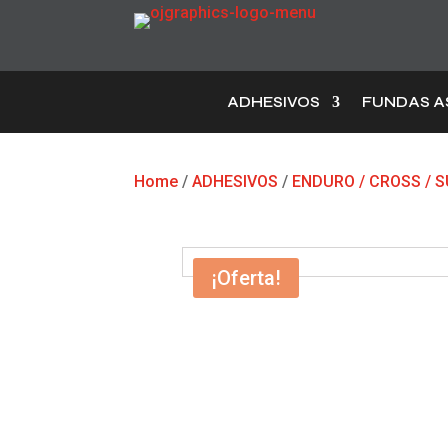
ADHESIVOS
FUNDAS A
Home
/
ADHESIVOS
/
ENDURO / CROSS /
¡Oferta!