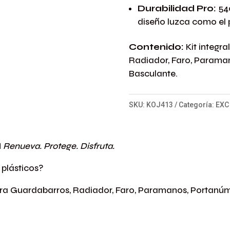
Durabilidad Pro:
540
diseño luzca como el pr
Contenido:
Kit integr
Radiador, Faro, Paraman
Basculante.
SKU:
KOJ413
Categoría:
EXC
M
Renueva. Protege. Disfruta.
 plásticos?
para Guardabarros, Radiador, Faro, Paramanos, Portanúm