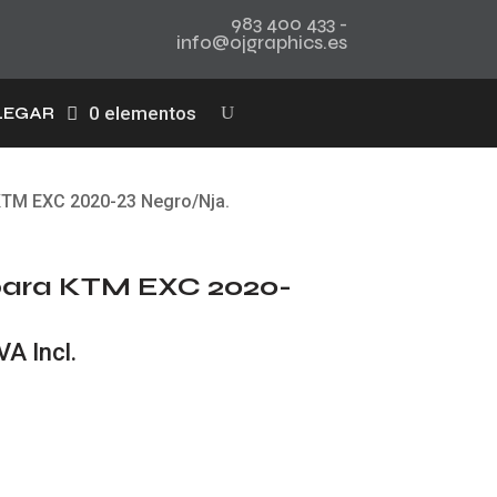
983 400 433 -
info@ojgraphics.es
0 elementos
LEGAR
 KTM EXC 2020-23 Negro/Nja.
 para KTM EXC 2020-
l
VA Incl.
recio
ctual
s:
20,00 €.