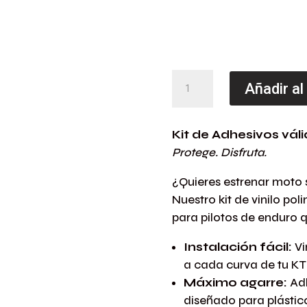
Kit
Añadir al
Adhesivos
para
Kit de Adhesivos vá
KTM
Protege. Disfruta.
EXC
2020-
¿Quieres estrenar moto 
23
Nuestro kit de vinilo pol
Negro/Nja.
para pilotos de enduro 
cantidad
Instalación fácil:
Vi
a cada curva de tu K
Máximo agarre:
Adh
diseñado para plásti