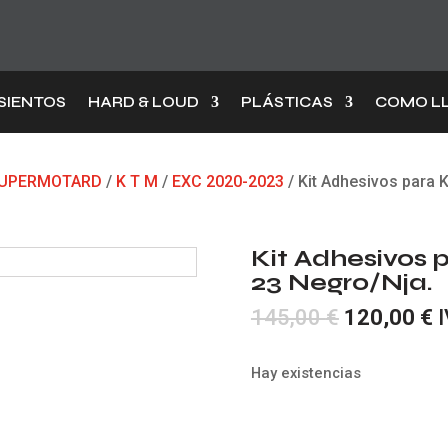
SIENTOS
HARD & LOUD
PLÁSTICAS
COMO L
 SUPERMOTARD
/
K T M
/
EXC 2020-2023
/ Kit Adhesivos para
Kit Adhesivos
23 Negro/Nja.
El
E
145,00
€
120,00
€
I
precio
p
original
a
Hay existencias
era:
e
145,00 €.
1