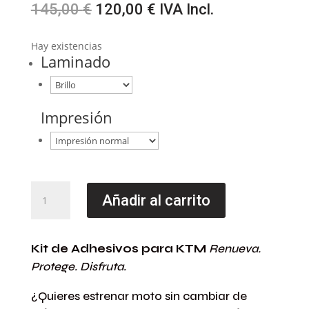
El
El
145,00
€
120,00
€
IVA Incl.
precio
precio
original
actual
Hay existencias
era:
es:
Laminado
145,00 €.
120,00 €.
Impresión
Kit
Añadir al carrito
Adhesivos
para
KTM
Kit de Adhesivos para KTM
Renueva.
EXC
Protege. Disfruta.
2005-
2007
¿Quieres estrenar moto sin cambiar de
Naranja-