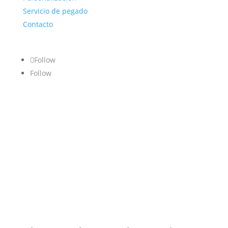
Servicio de pegado
Contacto
Follow
Follow
AVISO
CONDICIONES
POLÍTICA DE
PAGOS Y
DESISTIMIENTO