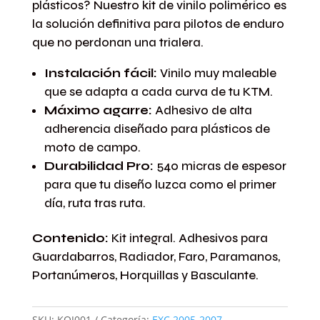
plásticos? Nuestro kit de vinilo polimérico es
Blanco
cantidad
la solución definitiva para pilotos de enduro
que no perdonan una trialera.
Instalación fácil:
Vinilo muy maleable
que se adapta a cada curva de tu KTM.
Máximo agarre:
Adhesivo de alta
adherencia diseñado para plásticos de
moto de campo.
Durabilidad Pro:
540 micras de espesor
para que tu diseño luzca como el primer
día, ruta tras ruta.
Contenido:
Kit integral. Adhesivos para
Guardabarros, Radiador, Faro, Paramanos,
Portanúmeros, Horquillas y Basculante.
SKU:
KOJ001
Categoría:
EXC 2005-2007