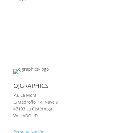
original
actual
era:
es:
145,00 €.
120,00 €.
OJGRAPHICS
P.I. La Mora
C/Madroño, 14, Nave 9
47193 La Cistérniga
VALLADOLID
Personalización