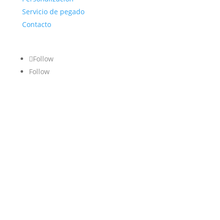
Servicio de pegado
Contacto
Follow
Follow
AVISO
CONDICIONES
POLÍTICA DE
PAGOS Y
DESISTIMIENTO