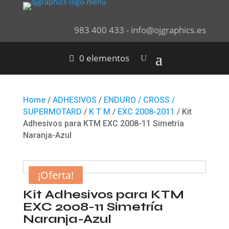
983 400 433 - info@ojgraphics.es
0 elementos
Home
/
ADHESIVOS
/
ENDURO / CROSS /
SUPERMOTARD
/
K T M
/
EXC 2008-2011
/ Kit
Adhesivos para KTM EXC 2008-11 Simetría
Naranja-Azul
¡Oferta!
Kit Adhesivos para KTM
EXC 2008-11 Simetría
Naranja-Azul