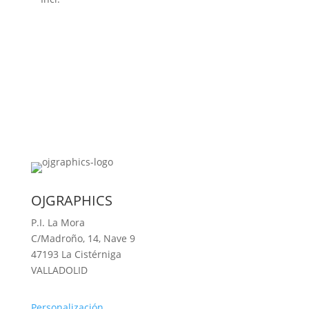
original
actual
era:
es:
145,00 €.
120,00 €.
OJGRAPHICS
P.I. La Mora
C/Madroño, 14, Nave 9
47193 La Cistérniga
VALLADOLID
Personalización