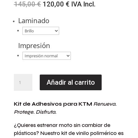
El
El
145,00
€
120,00
€
IVA Incl.
precio
precio
original
actual
Laminado
era:
es:
145,00 €.
120,00 €.
Impresión
Kit
Añadir al carrito
Adhesivos
para
KTM
Kit de Adhesivos para KTM
Renueva.
EXC
Protege. Disfruta.
2008-
11
¿Quieres estrenar moto sin cambiar de
Simetría
plásticos? Nuestro kit de vinilo polimérico es
Naranja-