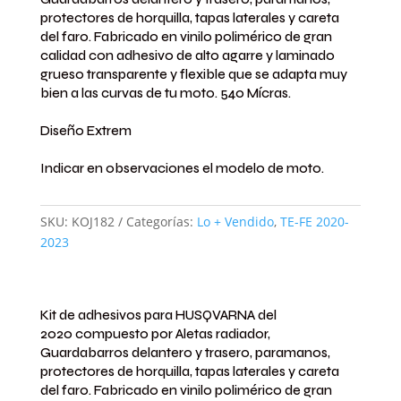
2020
protectores de horquilla, tapas laterales
y careta
Extrem
del faro. Fabricado en vinilo polimérico de gran
Desing
calidad con adhesivo de alto agarre y laminado
Blanco
grueso transparente y flexible que se adapta muy
Gris
bien a las curvas de tu moto.
540 Mícras.
Am-
Diseño Extrem
Azul
cantidad
Indicar en observaciones el modelo de moto.
SKU:
KOJ182
Categorías:
Lo + Vendido
,
TE-FE 2020-
2023
Kit de adhesivos para HUSQVARNA del
2020 compuesto por Aletas radiador,
Guardabarros delantero y trasero, paramanos,
protectores de horquilla, tapas laterales
y careta
del faro. Fabricado en vinilo polimérico de gran