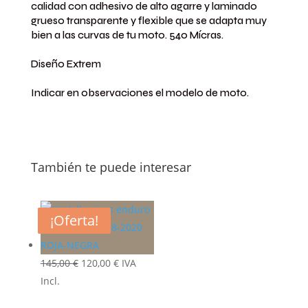
calidad con adhesivo de alto agarre y laminado
grueso transparente y flexible que se adapta muy
bien a las curvas de tu moto.
540 Mícras.
Diseño Extrem
Indicar en observaciones el modelo de moto.
También te puede interesar
¡Oferta!
¡Oferta!
¡Oferta!
¡Oferta!
El
El
145,00
€
120,00
€
IVA
precio
precio
Incl.
original
actual