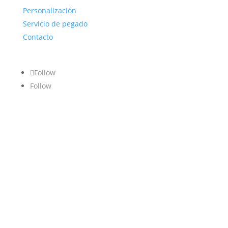
Personalización
Servicio de pegado
Contacto
Follow
Follow
AVISO
CONDICIONES
POLÍTICA DE
PAGOS Y
DESISTIMIENTO