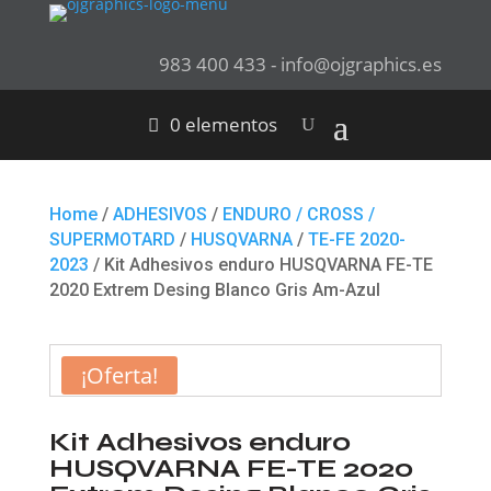
983 400 433 - info@ojgraphics.es
0 elementos
Home
/
ADHESIVOS
/
ENDURO / CROSS /
SUPERMOTARD
/
HUSQVARNA
/
TE-FE 2020-
2023
/ Kit Adhesivos enduro HUSQVARNA FE-TE
2020 Extrem Desing Blanco Gris Am-Azul
¡Oferta!
Kit Adhesivos enduro
HUSQVARNA FE-TE 2020