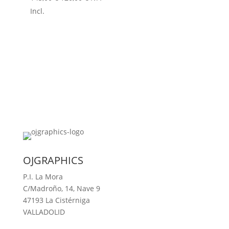
precio
precio
Incl.
original
actual
era:
es:
145,00 €.
120,00 €.
OJGRAPHICS
P.I. La Mora
C/Madroño, 14, Nave 9
47193 La Cistérniga
VALLADOLID