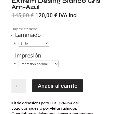
Extrem Desing Blanco Gris
Am-Azul
El
El
145,00
€
120,00
€
IVA Incl.
precio
precio
original
actual
Hay existencias
era:
es:
Laminado
145,00 €.
120,00 €.
Impresión
Kit
Añadir al carrito
Adhesivos
enduro
HUSQVARNA
Kit de adhesivos para HUSQVARNA del
FE-
2020 compuesto por Aletas radiador,
TE
Guardabarros delantero y trasero, paramanos,