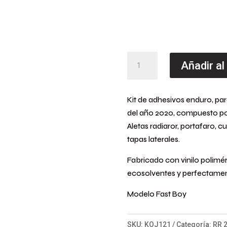
Kit
Añadir al
Adhesivos
enduro
Kit de adhesivos enduro, par
BETA
del año 2020, compuesto po
RR
Aletas radiaror, portafaro, c
2020
tapas laterales.
Fast
Boy
Fabricado con vinilo polimér
Rojo
ecosolventes y perfectament
cantidad
Modelo Fast Boy
SKU:
KOJ121
Categoría:
RR 