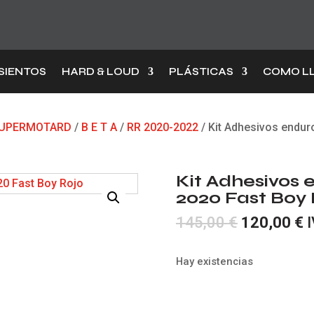
SIENTOS
HARD & LOUD
PLÁSTICAS
COMO L
 SUPERMOTARD
/
B E T A
/
RR 2020-2022
/ Kit Adhesivos endur
Kit Adhesivos
2020 Fast Boy 
El
E
145,00
€
120,00
€
I
precio
p
original
a
Hay existencias
era:
e
145,00 €.
1