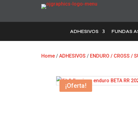
ADHESIVOS
FUNDAS A
Home
/
ADHESIVOS
/
ENDURO / CROSS /
¡Oferta!