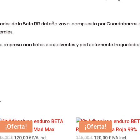
dradas de la Beta RR del año 2020, compuesto por Guardabarros del
erales.
s, impreso con tintas ecosolventes y perfectamente troquelados.
r
¡Oferta!
¡Oferta!
El
El
El
El
45,00
€
120,00
€
IVA Incl.
145,00
€
120,00
€
IVA Incl.