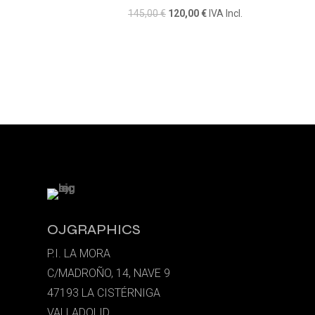
El
El
145,00
€
120,00
€
IVA Incl.
precio
precio
original
actual
era:
es:
145,00 €.
120,00 €.
OJGRAPHICS
P.I. LA MORA
C/MADROÑO, 14, NAVE 9
47193 LA CISTÉRNIGA
VALLADOLID