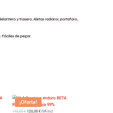
antero y trasero, Aletas radiaror, portafaro,
 Fáciles de pegar.
¡Oferta!
El
El
145,00
€
120,00
€
IVA Incl.