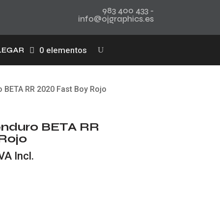
983 400 433 -
info@ojgraphics.es
0 elementos
LEGAR
o BETA RR 2020 Fast Boy Rojo
 enduro BETA RR
Rojo
l
VA Incl.
recio
ctual
s:
20,00 €.