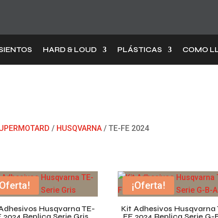
SIENTOS
HARD & LOUD
PLÁSTICAS
COMO L
 SUPERMOTARD
/
HUSQVARNA
/ TE-FE 2024
¡Oferta!
¡Oferta!
 Adhesivos Husqvarna TE-
Kit Adhesivos Husqvarna 
 2024 Replica Serie Gris
FE 2024 Replica Serie G-