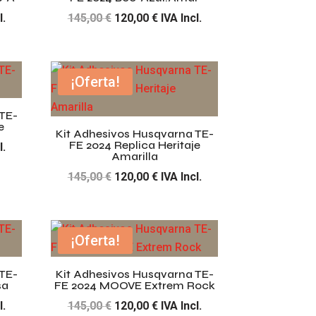
El
El
l.
145,00
€
120,00
€
IVA Incl.
precio
precio
original
actual
era:
es:
¡Oferta!
€.
145,00 €.
120,00 €.
TE-
e
Kit Adhesivos Husqvarna TE-
FE 2024 Replica Heritaje
l.
Amarilla
El
El
145,00
€
120,00
€
IVA Incl.
precio
precio
original
actual
€.
era:
es:
¡Oferta!
145,00 €.
120,00 €.
TE-
Kit Adhesivos Husqvarna TE-
sa
FE 2024 MOOVE Extrem Rock
El
El
l.
145,00
€
120,00
€
IVA Incl.