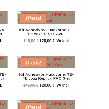
precio
precio
original
actual
era:
es:
¡Oferta!
€.
145,00 €.
120,00 €.
NA
Kit Adhesivos Husqvarna TE-
a
FE 2024 SIXTY Azul
El
El
l.
145,00
€
120,00
€
IVA Incl.
precio
precio
original
actual
era:
es:
¡Oferta!
€.
145,00 €.
120,00 €.
TE-
Kit Adhesivos Husqvarna TE-
nca
FE 2024 Replica PRO Gris
El
El
l.
145,00
€
120,00
€
IVA Incl.
precio
precio
original
actual
era:
es:
¡Oferta!