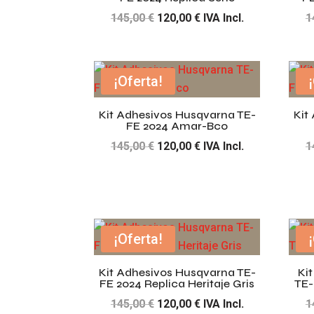
El
El
145,00
€
120,00
€
IVA Incl.
1
precio
precio
original
actual
era:
es:
¡Oferta!
145,00 €.
120,00 €.
Kit Adhesivos Husqvarna TE-
Kit
FE 2024 Amar-Bco
El
El
145,00
€
120,00
€
IVA Incl.
1
precio
precio
original
actual
era:
es:
145,00 €.
120,00 €.
¡Oferta!
Kit Adhesivos Husqvarna TE-
Ki
FE 2024 Replica Heritaje Gris
TE-
El
El
145,00
€
120,00
€
IVA Incl.
1