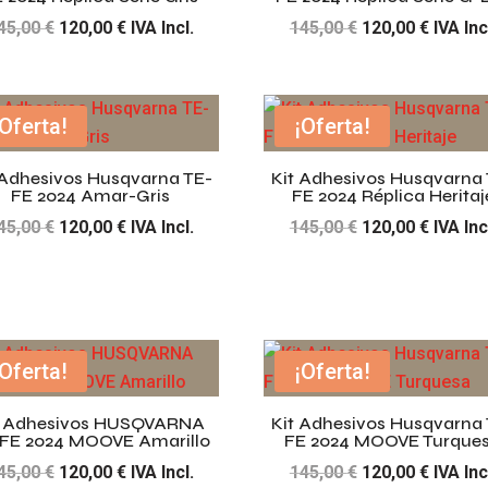
El
El
El
El
45,00
€
120,00
€
IVA Incl.
145,00
€
120,00
€
IVA Inc
precio
precio
precio
precio
original
actual
original
actual
era:
es:
era:
es:
¡Oferta!
¡Oferta!
145,00 €.
120,00 €.
145,00 €.
120,00 
 Adhesivos Husqvarna TE-
Kit Adhesivos Husqvarna 
FE 2024 Amar-Gris
FE 2024 Réplica Heritaj
El
El
El
El
45,00
€
120,00
€
IVA Incl.
145,00
€
120,00
€
IVA Inc
precio
precio
precio
precio
original
actual
original
actual
era:
es:
era:
es:
145,00 €.
120,00 €.
145,00 €.
120,00 
¡Oferta!
¡Oferta!
t Adhesivos HUSQVARNA
Kit Adhesivos Husqvarna 
FE 2024 MOOVE Amarillo
FE 2024 MOOVE Turque
El
El
El
El
45,00
€
120,00
€
IVA Incl.
145,00
€
120,00
€
IVA Inc