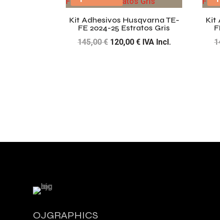
145,00 €.
120,00 €.
Kit Adhesivos Husqvarna TE-
Kit
FE 2024-25 Estratos Gris
F
El
El
145,00
€
120,00
€
IVA Incl.
1
precio
precio
original
actual
era:
es:
145,00 €.
120,00 €.
OJGRAPHICS