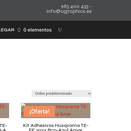
983 400 433 -
info@ojgraphics.es
0 elementos
LEGAR
¡Oferta!
TE-
Kit Adhesivos Husqvarna TE-
B-A
FE 2024 Bco-Azul.Amar