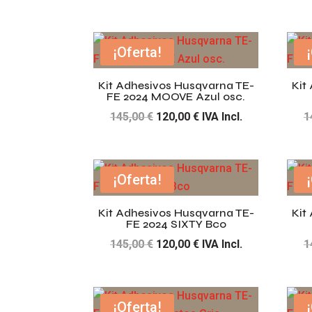
precio
precio
original
actual
era:
es:
¡Oferta!
145,00 €.
120,00 €.
Kit Adhesivos Husqvarna TE-
Kit
FE 2024 MOOVE Azul osc.
El
El
145,00
€
120,00
€
IVA Incl.
1
precio
precio
original
actual
era:
es:
¡Oferta!
145,00 €.
120,00 €.
Kit Adhesivos Husqvarna TE-
Kit
FE 2024 SIXTY Bco
El
El
145,00
€
120,00
€
IVA Incl.
1
precio
precio
original
actual
era:
es:
¡Oferta!