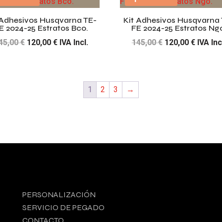
145,00 €.
120,00 €.
145,00 €.
120,00 
 Adhesivos Husqvarna TE-
Kit Adhesivos Husqvarna 
E 2024-25 Estratos Bco.
FE 2024-25 Estratos Ng
El
El
El
El
45,00
€
120,00
€
IVA Incl.
145,00
€
120,00
€
IVA Inc
precio
precio
precio
precio
original
actual
original
actual
era:
es:
era:
es:
1
2
3
→
145,00 €.
120,00 €.
145,00 €.
120,00 
PERSONALIZACIÓN
SERVICIO DE PEGADO
CONTACTO