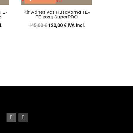
€.
145,00 €.
120,00 €.
TE-
Kit Adhesivos Husqvarna TE-
o.
FE 2024 SuperPRO
El
El
l.
145,00
€
120,00
€
IVA Incl.
precio
precio
original
actual
era:
es:
€.
145,00 €.
120,00 €.