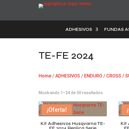
ADHESIVOS
FUNDAS A
TE-FE 2024
Home
/
ADHESIVOS
/
ENDURO / CROSS /
Mostrando 1–24 de 50 resultados
¡Oferta!
Kit Adhesivos Husqvarna TE-
Kit
FE 2024 Replica Serie
FE